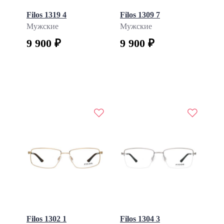
Stepper
Filos 1319 4
Filos 1309 7
Sulzclassic
Мужские
Мужские
Sulzgenius
9 900 ₽
9 900 ₽
T-Charge
Tavat
Tommy Hilfiger
Tous
Twinset
Valentin Yudashkin
Vento
Vento Junior
Victoria Beckham
Vistaparelli
Vogue
William Morris
Woow
Filos 1302 1
Filos 1304 3