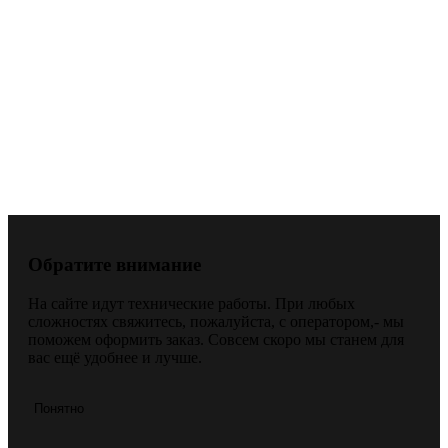
Обратите внимание
На сайте идут технические работы. При любых
сложностях свяжитесь, пожалуйста, с оператором,- мы
поможем оформить заказ. Совсем скоро мы станем для
вас ещё удобнее и лучше.
Понятно