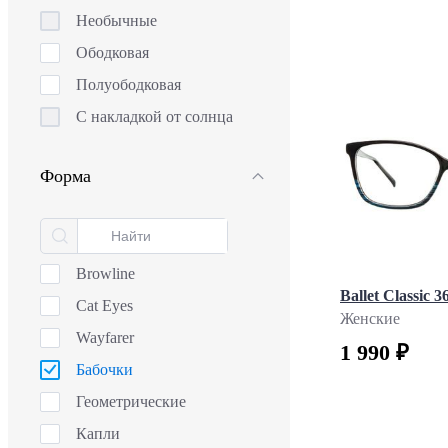
Ballet Junior
Необычные
Ballet Kids
Ободковая
Baniss
Полуободковая
Baniss Junior
С накладкой от солнца
Barbie
Bellessa
Форма
Blumarine
Brevno
Bulget
Browline
Carrera
Ballet Classic 3
Cat Eyes
Женские
Chopard
Wayfarer
1 990 ₽
Converse
Бабочки
Cosmopolitan
Геометрические
Danielle
Капли