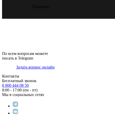
Jaguar
Понятно
Jessie
Jimmy Choo
Junior Look
Kaleos
Karl Lagerfeld
Kreuzbergkinder
По всем вопросам можете
писать в Telegram
Lazzaro
Задать вопрос онлайн
Lunor
Makellos
Контакты
Бесплатный звонок
Mario Rossi
8 800 444 08 50
8:00 - 17:00 (пн - пт)
Megapolis
Мы в социальных сетях
Megapolis Free Line
Megapolis Premium