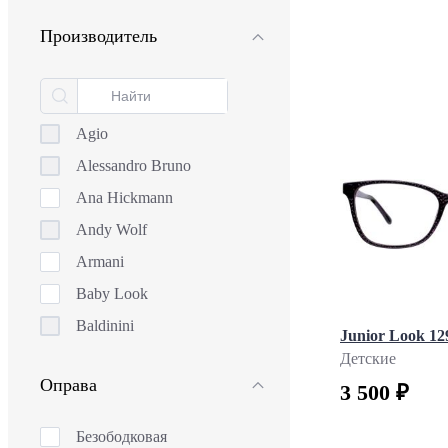
Производитель
Agio
Alessandro Bruno
Ana Hickmann
Andy Wolf
Armani
Baby Look
Baldinini
Junior Look 12
Ballet Classic
Детские
Оправа
3 500 ₽
Ballet Extra
Ballet Image
Безободковая