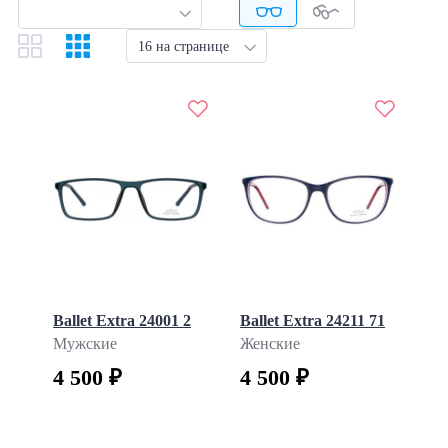
Hot Wheels
Hugo
16 на странице
Inface
Jaguar
Jessie
Jimmy Choo
Junior Look
Kaleos
Karl Lagerfeld
Kreuzbergkinder
Lazzaro
Ballet Extra 24001 2
Ballet Extra 24211 71
Lunor
Мужские
Женские
Makellos
4 500 ₽
4 500 ₽
Mario Rossi
Megapolis
Megapolis Free Line